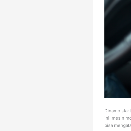
Dinamo start
ini, mesin m
bisa mengala