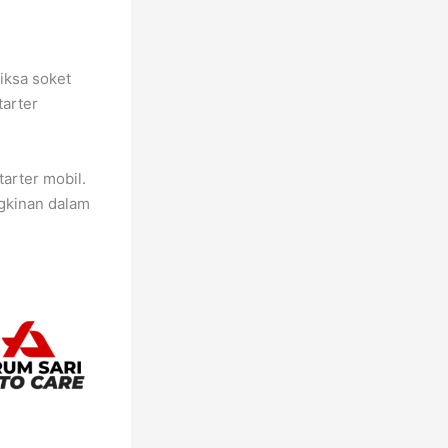
riksa soket
tarter
tarter mobil.
ngkinan dalam
.