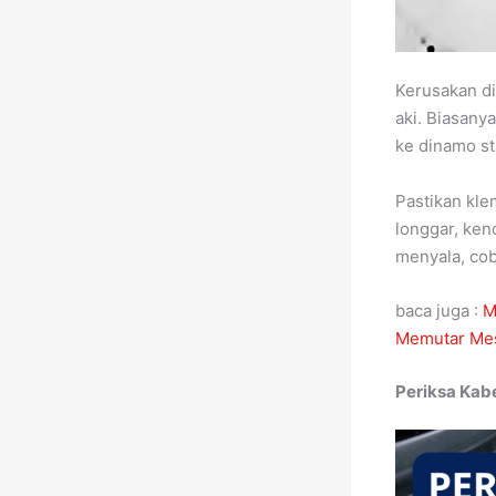
Kerusakan di
aki. Biasany
ke dinamo st
Pastikan kle
longgar, ken
menyala, cob
baca juga :
M
Memutar Me
Periksa Kabe