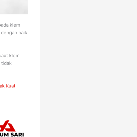
pada klem
r dengan baik
 baut klem
 tidak
ak Kuat