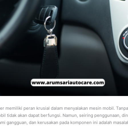
er memiliki peran krusial dalam menyalakan mesin mobil. Tan
obil tidak akan dapat berfungsi. Namun, seiring penggunaan, di
mi gangguan, dan kerusakan pada komponen ini adalah masalah