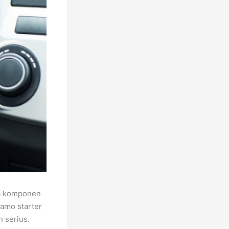
pa komponen
namo starter
 serius.