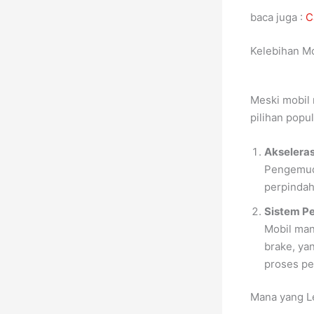
baca juga :
C
Kelebihan M
Meski mobil 
pilihan popu
Akseleras
Pengemudi
perpindah
Sistem Pe
Mobil ma
brake, ya
proses p
Mana yang L