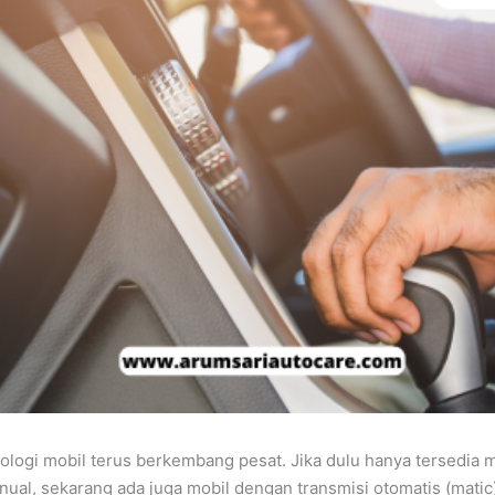
knologi mobil terus berkembang pesat. Jika dulu hanya tersedia 
nual, sekarang ada juga mobil dengan transmisi otomatis (matic)