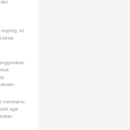
 dan
kopling. Ini
a besar
menggunakan
ntuk
ng
samaan.
gat membantu
obil agar
amatan