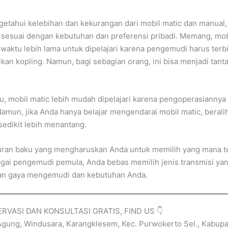
etahui kelebihan dan kekurangan dari mobil matic dan manual
 sesuai dengan kebutuhan dan preferensi pribadi. Memang, mo
aktu lebih lama untuk dipelajari karena pengemudi harus terb
an kopling. Namun, bagi sebagian orang, ini bisa menjadi tan
u, mobil matic lebih mudah dipelajari karena pengoperasiannya
amun, jika Anda hanya belajar mengendarai mobil matic, berali
sedikit lebih menantang.
turan baku yang mengharuskan Anda untuk memilih yang mana t
gai pengemudi pemula, Anda bebas memilih jenis transmisi yan
an gaya mengemudi dan kebutuhan Anda.
RVASI DAN KONSULTASI GRATIS, FIND US 👇
 Agung, Windusara, Karangklesem, Kec. Purwokerto Sel., Kabup