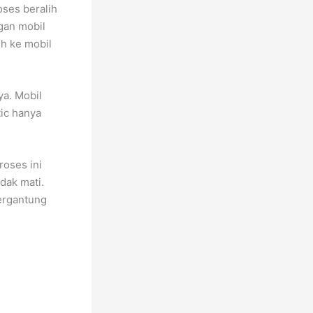
oses beralih
ngan mobil
h ke mobil
ya. Mobil
tic hanya
roses ini
dak mati.
bergantung