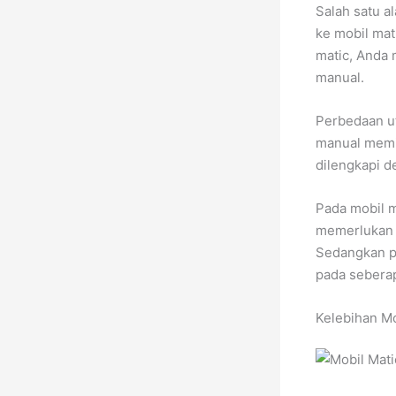
Salah satu a
ke mobil mat
matic, Anda 
manual.
Perbedaan ut
manual memil
dilengkapi d
Pada mobil m
memerlukan k
Sedangkan pa
pada seberap
Kelebihan Mo