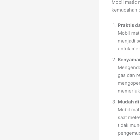
Mobil matic 
kemudahan p
Praktis 
Mobil mat
menjadi s
untuk men
Kenyaman
Mengendar
gas dan r
mengopera
memerluka
Mudah di
Mobil mat
saat mele
tidak mun
pengemud