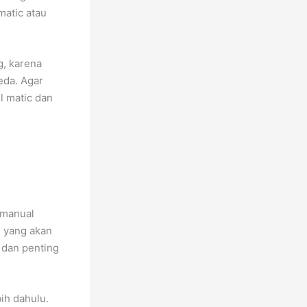
matic atau
g, karena
eda. Agar
l matic dan
 manual
n yang akan
 dan penting
ih dahulu.