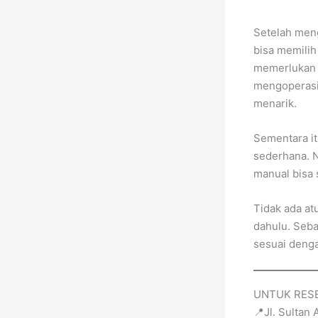
Setelah meng
bisa memilih
memerlukan w
mengoperasik
menarik.
Sementara it
sederhana. N
manual bisa 
Tidak ada a
dahulu. Seba
sesuai deng
UNTUK RESE
📍Jl. Sultan