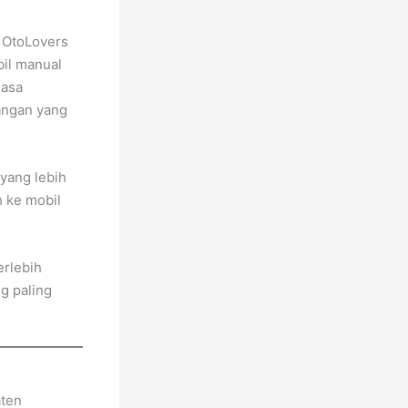
, OtoLovers
bil manual
iasa
tangan yang
 yang lebih
h ke mobil
erlebih
g paling
aten