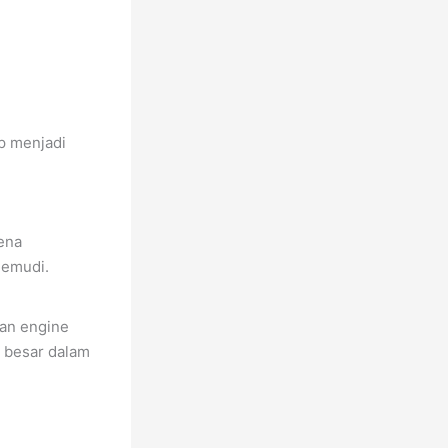
p menjadi
ena
gemudi.
an engine
 besar dalam