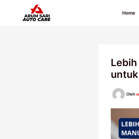
Lewati
ke
Home
konten
Lebih
untuk
Oleh
a