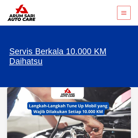
Lewati
ke
konten
Servis Berkala 10.000 KM
Daihatsu
Langkah-
Langkah
Tune
Up
Mobil
yang
Wajib